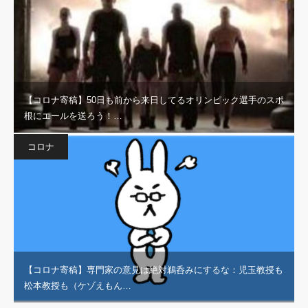
【コロナ寄稿】50日も前から来日してるオリンピック選手のスポ
根にエールを送ろう！…
コロナ
【コロナ寄稿】専門家の意見は絶対鵜呑みにするな：児玉教授も
松本教授も（ケゾえもん…