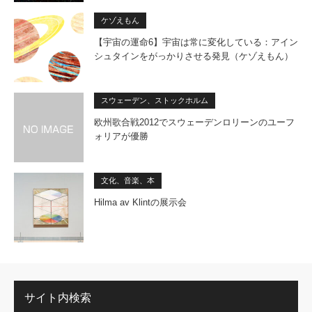
ケゾえもん
【宇宙の運命6】宇宙は常に変化している：アイン
シュタインをがっかりさせる発見（ケゾえもん）
スウェーデン、ストックホルム
欧州歌合戦2012でスウェーデンロリーンのユーフ
ォリアが優勝
文化、音楽、本
Hilma av Klintの展示会
サイト内検索