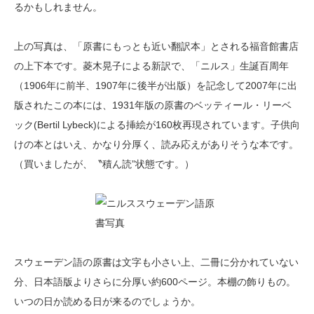
るかもしれません。
上の写真は、「原書にもっとも近い翻訳本」とされる福音館書店
の上下本です。菱木晃子による新訳で、「ニルス」生誕百周年
（1906年に前半、1907年に後半が出版）を記念して2007年に出
版されたこの本には、1931年版の原書のベッティール・リーベ
ック(Bertil Lybeck)による挿絵が160枚再現されています。子供向
けの本とはいえ、かなり分厚く、読み応えがありそうな本です。
（買いましたが、〝積ん読”状態です。）
スウェーデン語の原書は文字も小さい上、二冊に分かれていない
分、日本語版よりさらに分厚い約600ページ。本棚の飾りもの。
いつの日か読める日が来るのでしょうか。