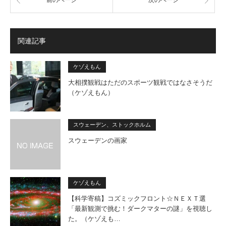
前のページ
次のページ
関連記事
ケゾえもん
大相撲観戦はただのスポーツ観戦ではなさそうだ
（ケゾえもん）
スウェーデン、ストックホルム
スウェーデンの画家
ケゾえもん
【科学寄稿】コズミックフロント☆ＮＥＸＴ選
「最新観測で挑む！ダークマターの謎」を視聴し
た。（ケゾえも…