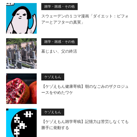
雑学・雑感・その他
スウェーデンの１コマ漫画「ダイエット：ビフォ
アーとアフターの真実」
雑学・雑感・その他
墓じまい、父の終活
ケゾえもん
【ケゾえもん健康寄稿】朝のなごみのザクロジュ
ースをやめたワケ
ケゾえもん
【ケゾえもん雑学寄稿】記憶力は苦労しなくても
勝手に発動する