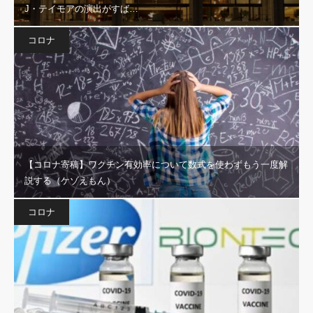
J・テイモアの演出がすば…
コロナ
【コロナ寄稿】ワクチン有効率について数式を使わずもう一度解
説する（ケゾえもん）
コロナ