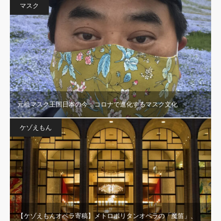
マスク
元祖マスク王国日本の今：コロナで進化するマスク文化
ケゾえもん
【ケゾえもんオペラ寄稿】メトロポリタンオペラの「魔笛」、