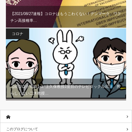
【2021/08/27速報】コロナはもうこわくない！デンマーク、ワク
チン高接種率…
コロナ
【続コロナ寄稿】3. 上久保教授2度目のテレビタックル出演、男
らしくない二木教授…
このブログについて