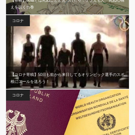
【寄稿】80歳とは死ぬことと見つけたり：ケゾえもん、死ぬ心構
えを説くの巻
コロナ
【コロナ寄稿】50日も前から来日してるオリンピック選手のスポ
根にエールを送ろう！…
コロナ