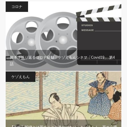
コロナ
脚本で振り返るコロナ騒動：ケゾえもんシネマ「Covid19」 第4
話
ケゾえもん