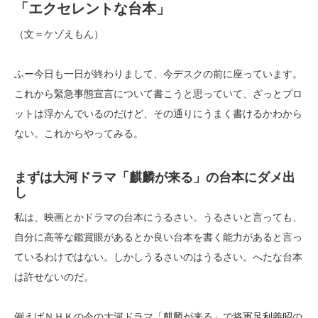
「エクセレントな台本」
（文＝ケゾえもん）
ふー今日も一日が終わりまして、今デスクの前に座っています。
これから緊急事態宣言について書こうと思っていて、ざっとプロ
ットは浮かんでいるのだけど、その通りにうまく書けるかわから
ない。これからやってみる。
まずは大河ドラマ「麒麟が来る」の台本にダメ出
し
私は、映画とかドラマの台本にうるさい。うるさいと言っても、
自分に高等な鑑賞眼があるとか良い台本を書く能力があると言っ
ているわけではない。しかしうるさいのはうるさい。へたな台本
は許せないのだ。
例えばＮＨＫの今の大河ドラマ「麒麟が来る」で将軍足利義昭の