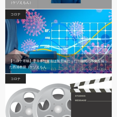
（ケゾえもん）
コロナ
【コロナ寄稿】非常事態宣言は無意味だった：国民の不安を煽っ
た西浦教授（ケゾえもん…
コロナ