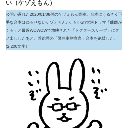
い（ケゾえもん）
公開が遅れた2020/01/08付のケゾえもん寄稿。台本にうるさく下
手な台本はゆるせないケゾえもんが、NHKの大河ドラマ「麒麟が
くる」と最近WOWOWで放映された「ドクタースリープ」にダ
メ出ししたあと、菅総理の「緊急事態宣言」台本を絶賛した。
(2,200文字）