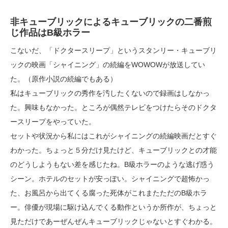
非キューブリックによるキューブリックの二番煎
じ作品はB級ホラー
こないだ、「ドクタースリープ」というスタンリー・キューブリ
ックの映画「シャイニング」の続編をWOWOWが放送してい
た。（原作小説の続編でもある）
私はキューブリックの秀作を汚したくないので録画はしなかっ
た。興味もなかった。ところが偶然テレビをつけたらそのドクタ
ースリープをやっていた。
セットや状況から私にはこれがシャイニングの続編映画だとすぐ
わかった。ちょっと５分だけ見たけど、キューブリックとの才能
のどうしようもない差を感じたね。B級ホラーのような逃げ惑う
シーン。ホテルのセットが安っぽい。シャイニングで超怖かっ
た、お風呂から出てくる腐った死体がこれまたただのB級ホラ
ー。俳優が現場に駆け込んでくる動作というか所作が、ちょっと
見ただけであーぜんぜんキューブリックじゃないとすぐわかる。