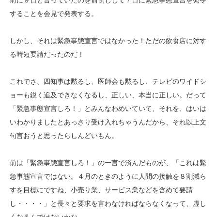
することを会見で発表する。
しかし、それは緊急事態宣言ではなかった！ただの飲食店に対す
る時短要請だったのだ！
これでさ、四知事は黙るし、医師会も黙るし、テレビのワイドシ
ョーも鋭く追及できなくなるし、正しい、本当に正しい。だって
「緊急事態宣言しろ！」とみんなわめいていて、それを、はいは
いわかりましたとあっさり受け入れちゃうんだから、それ以上文
句言おうと思ったらしんどいもん。
前は「緊急事態宣言しろ！」の一言で済んだものが、「これは緊
急事態宣言ではない。４月のときのように人間の接触を８割減ら
すを目標にですね、小売り業、サービス業などを含めて要請
し・・・・」と長々と要求を言わなければならなくなって、虚し
くなるんではないかな。