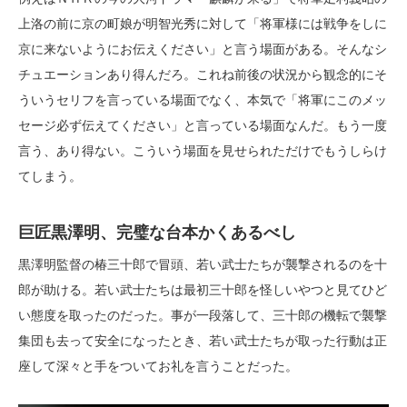
上洛の前に京の町娘が明智光秀に対して「将軍様には戦争をしに
京に来ないようにお伝えください」と言う場面がある。そんなシ
チュエーションあり得んだろ。これね前後の状況から観念的にそ
ういうセリフを言っている場面でなく、本気で「将軍にこのメッ
セージ必ず伝えてください」と言っている場面なんだ。もう一度
言う、あり得ない。こういう場面を見せられただけでもうしらけ
てしまう。
巨匠黒澤明、完璧な台本かくあるべし
黒澤明監督の椿三十郎で冒頭、若い武士たちが襲撃されるのを十
郎が助ける。若い武士たちは最初三十郎を怪しいやつと見てひど
い態度を取ったのだった。事が一段落して、三十郎の機転で襲撃
集団も去って安全になったとき、若い武士たちが取った行動は正
座して深々と手をついてお礼を言うことだった。