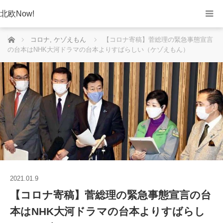
北欧Now!
ホーム
コロナ
,
ケゾえもん
【コロナ寄稿】菅総理の緊急事態宣言
の台本はNHK大河ドラマの台本よりすばらしい（ケゾえもん）
2021.01.9
【コロナ寄稿】菅総理の緊急事態宣言の台
本はNHK大河ドラマの台本よりすばらし