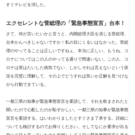
すぐテレビを消した。
エクセレントな菅総理の「緊急事態宣言」台本！
さて、何が言いたいかと言うと、内閣総理大臣を演じる菅総理、
台本かんぺきじゃないですか！私の目にくるいはなかった。菅総
理のやってることは正しいですねぇ、本当に正しい。もうね、コ
ロナについてはこの人のやってる通りで間違いない。この人、コ
ロナは実はたいした病気でない、しかしそれは言えないという状
況を完璧に理解して、その上でどうすれば良いか正解を見つけな
がら行動できている。
一都三県の知事が緊急事態宣言を要請して、それを飲まされたと
聞いたので心配したのが恥ずかしい。一都三県の知事が緊急事態
宣言を要請する。はいわかりましたとすぐさま了承する。詳細に
ついても検討するのでお帰りください。そしてなにか要求が出る
前に９日と言っていたのを前倒しして７日に緊急事態宣言を発令