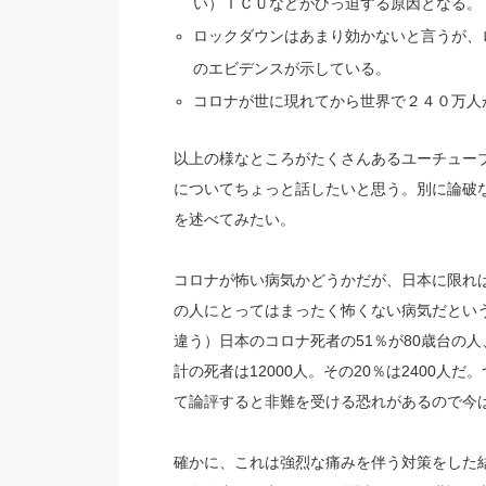
い）ＩＣＵなどがひっ迫する原因となる。
ロックダウンはあまり効かないと言うが、
のエビデンスが示している。
コロナが世に現れてから世界で２４０万人
以上の様なところがたくさんあるユーチュー
についてちょっと話したいと思う。別に論破
を述べてみたい。
コロナが怖い病気かどうかだが、日本に限れば
の人にとってはまったく怖くない病気だとい
違う）日本のコロナ死者の51％が80歳台の人
計の死者は12000人。その20％は2400人
て論評すると非難を受ける恐れがあるので今は
確かに、これは強烈な痛みを伴う対策をした