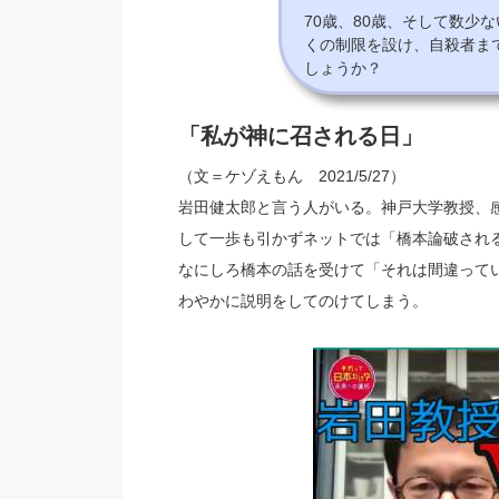
70歳、80歳、そして数少
くの制限を設け、自殺者ま
しょうか？
「私が神に召される日」
（文＝ケゾえもん 2021/5/27）
岩田健太郎と言う人がいる。神戸大学教授、
して一歩も引かずネットでは「橋本論破され
なにしろ橋本の話を受けて「それは間違って
わやかに説明をしてのけてしまう。