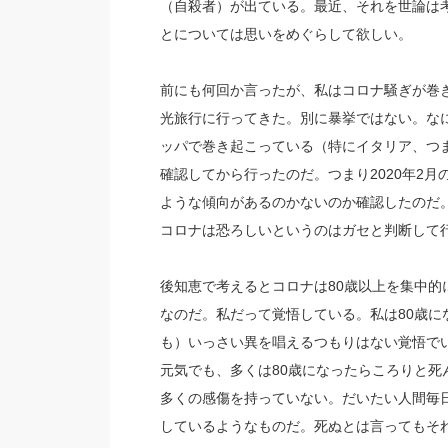
（自殺者）が出ている。最近、それを世論は
とについては思いをめぐらして欲しい。
前にも何回か言ったが、私はコロナ騒ぎが巻
光旅行に行ってきた。別に暴挙ではない。な
ッパで巻き起こっている（特にイタリア、つ
確認してから行ったのだ。つまり2020年2月
ような傾向があるのかないのか確認したのだ
コロナは恐ろしいというのはガセと判断して
後知恵で考えるとコロナは80歳以上を集中的
なのだ。私だって覚悟している。私は80歳
も）いっさい異を唱えるつもりはない覚悟で
元気でも、多くは80歳になったらころりと
多くの感傷を持っていない。だいたい人間毎
しているようなものだ。死ぬとは言ってもそ