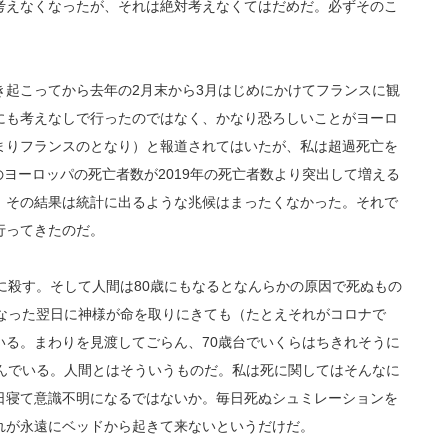
考えなくなったが、それは絶対考えなくてはだめだ。必ずそのこ
き起こってから去年の2月末から3月はじめにかけてフランスに観
にも考えなしで行ったのではなく、かなり恐ろしいことがヨーロ
まりフランスのとなり）と報道されてはいたが、私は超過死亡を
のヨーロッパの死亡者数が2019年の死亡者数より突出して増える
。その結果は統計に出るような兆候はまったくなかった。それで
行ってきたのだ。
に殺す。そして人間は80歳にもなるとなんらかの原因で死ぬもの
になった翌日に神様が命を取りにきても（たとえそれがコロナで
いる。まわりを見渡してごらん、70歳台でいくらはちきれそうに
死んでいる。人間とはそういうものだ。私は死に関してはそんなに
日寝て意識不明になるではないか。毎日死ぬシュミレーションを
れが永遠にベッドから起きて来ないというだけだ。