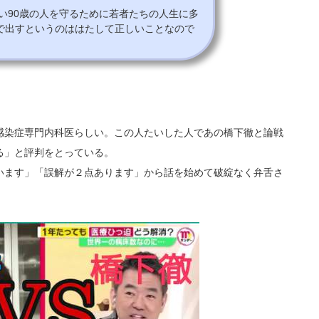
ない90歳の人を守るために若者たちの人生に多
で出すというのははたして正しいことなので
感染症専門内科医らしい。この人たいした人であの橋下徹と論戦
る」と評判をとっている。
います」「誤解が２点あります」から話を始めて破綻なく弁舌さ