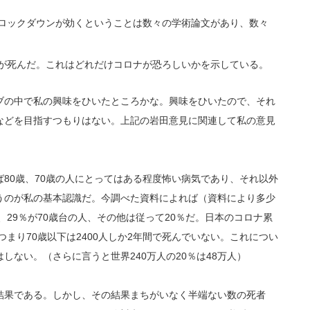
ロックダウンが効くということは数々の学術論文があり、数々
が死んだ。これはどれだけコロナが恐ろしいかを示している。
ブの中で私の興味をひいたところかな。興味をひいたので、それ
などを目指すつもりはない。上記の岩田意見に関連して私の意見
80歳、70歳の人にとってはある程度怖い病気であり、それ以外
うのが私の基本認識だ。今調べた資料によれば（資料により多少
、29％が70歳台の人、その他は従って20％だ。日本のコロナ累
だ。つまり70歳以下は2400人しか2年間で死んでいない。これについ
しない。（さらに言うと世界240万人の20％は48万人）
結果である。しかし、その結果まちがいなく半端ない数の死者