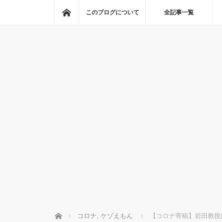
ホーム
このブログについて
全記事一覧
ホーム
コロナ
,
ケゾえもん
【コロナ寄稿】岩田教授