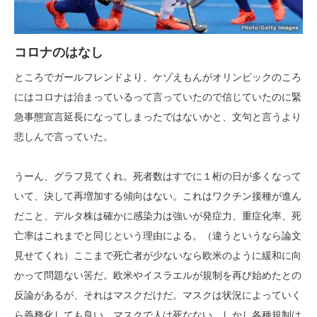
コロナのはなし
ところでガールフレンドより、ケゾえもんがオリンピックのころ
にはコロナは治まっているって言っていたので信じていたのに緊
急事態宣言延長になってしまったではないかと、文句と言うより
悲しんで言っていた。
うーん、グラフ見てくれ。死者数はすでに１桁の日が多くなって
いて、決して再増加する傾向はない。これはワクチン接種が進ん
だこと、デルタ株は確かに感染力は強いが発症力、重症化率、死
亡率はこれまでと同じという理由による。（違うというなら論文
見せてくれ）ここまで死亡者が少ないなら欧米のように緩和に向
かって問題ない筈だ。欧米やイスラエルが規制を再び始めたとの
反論があるが、それはマスクだけだ。マスクは状況によっていく
ら義務化しても良い。マスクで人は死なない。しかし各種規制は