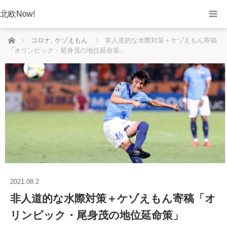
北欧Now!
ホーム
コロナ
,
ケゾえもん
非人道的な水際対策＋ケゾえもん寄稿
「オリンピック・尾身茂の地位延命策」
2021.08.2
非人道的な水際対策＋ケゾえもん寄稿「オ
リンピック・尾身茂の地位延命策」