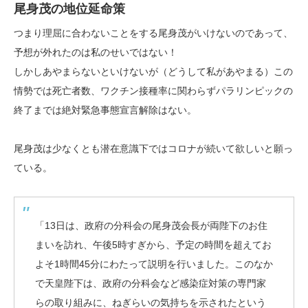
尾身茂の地位延命策
つまり理屈に合わないことをする尾身茂がいけないのであって、
予想が外れたのは私のせいではない！
しかしあやまらないといけないが（どうして私があやまる）この
情勢では死亡者数、ワクチン接種率に関わらずパラリンピックの
終了までは絶対緊急事態宣言解除はない。
尾身茂は少なくとも潜在意識下ではコロナが続いて欲しいと願っ
ている。
「13日は、政府の分科会の尾身茂会長が両陛下のお住
まいを訪れ、午後5時すぎから、予定の時間を超えてお
よそ1時間45分にわたって説明を行いました。このなか
で天皇陛下は、政府の分科会など感染症対策の専門家
らの取り組みに、ねぎらいの気持ちを示されたという