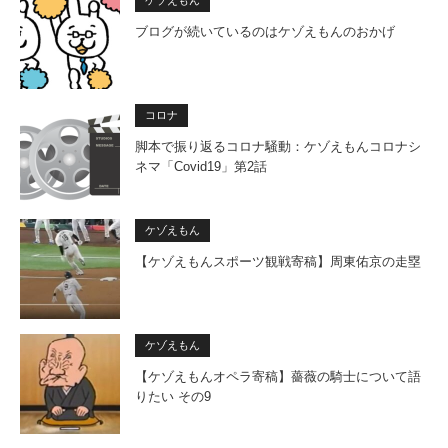
ケゾえもん
ブログが続いているのはケゾえもんのおかげ
コロナ
脚本で振り返るコロナ騒動：ケゾえもんコロナシ
ネマ「Covid19」第2話
ケゾえもん
【ケゾえもんスポーツ観戦寄稿】周東佑京の走塁
ケゾえもん
【ケゾえもんオペラ寄稿】薔薇の騎士について語
りたい その9