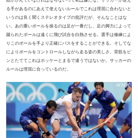
始かがんでいなければならないって私は嫌だな。サッカーが使え
る手があるのにあえて使えないルールでこれは理屈に合わないと
いうのは良く聞くステレオタイプの批評だが、そんなことはな
い。あの重いボールを操るのは足が一番だし、足の脚力によって
蹴られたボールは遠くに飛び試合を白熱させる。選手は修練によ
りこのボールを手より正確にパスをすることができる。そしてな
によりボールをコントロールしながら走る姿の美しさ。背筋をピ
ンとたててこれはホッケーとまるで違うではないか。サッカーの
ルールは理屈に合っているのだ。