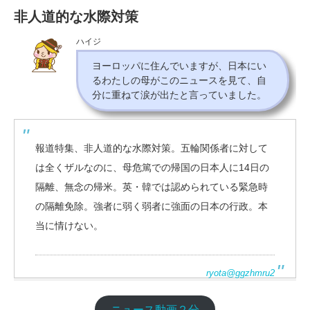
非人道的な水際対策
ハイジ
ヨーロッパに住んでいますが、日本にい
るわたしの母がこのニュースを見て、自
分に重ねて涙が出たと言っていました。
報道特集、非人道的な水際対策。五輪関係者に対して
は全くザルなのに、母危篤での帰国の日本人に14日の
隔離、無念の帰米。英・韓では認められている緊急時
の隔離免除。強者に弱く弱者に強面の日本の行政。本
当に情けない。
ryota@ggzhmru2
ニュース動画２分