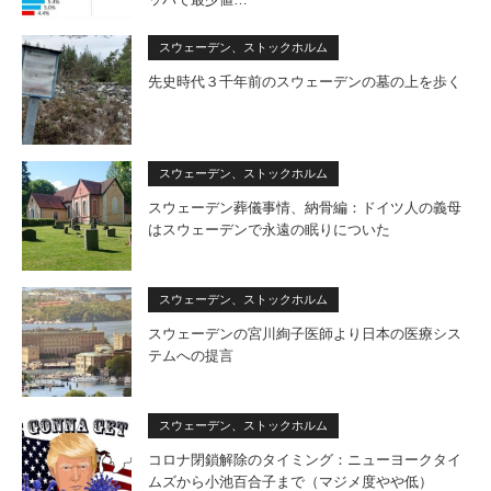
スウェーデン、ストックホルム
先史時代３千年前のスウェーデンの墓の上を歩く
スウェーデン、ストックホルム
スウェーデン葬儀事情、納骨編：ドイツ人の義母
はスウェーデンで永遠の眠りについた
スウェーデン、ストックホルム
スウェーデンの宮川絢子医師より日本の医療シス
テムへの提言
スウェーデン、ストックホルム
コロナ閉鎖解除のタイミング：ニューヨークタイ
ムズから小池百合子まで（マジメ度やや低）