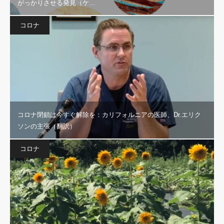
がっかりさせる発見（ケ…
コロナ
コロナ閉鎖は今すぐ解除を：カリフォルニアの医師、Dr.エリク
ソンの主張（翻訳）
コロナ