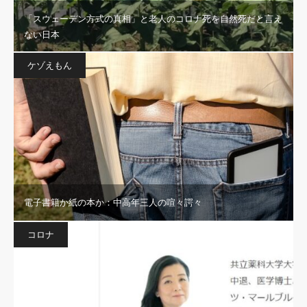
「スウェーデン方式の真相」と老人のコロナ死を自然死だと言え
ない日本
ケゾえもん
電子書籍か紙の本か：中高年三人の喧々諤々
コロナ