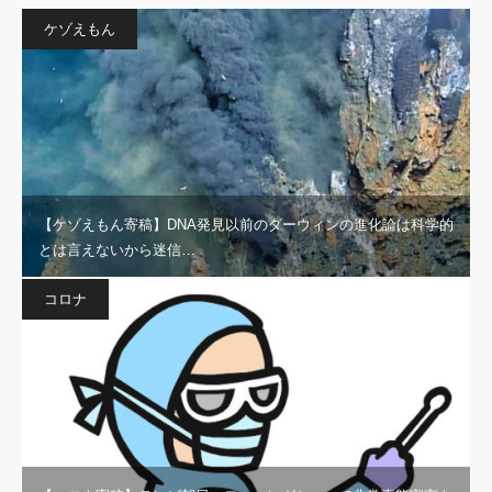
ケゾえもん
【ケゾえもん寄稿】DNA発見以前のダーウィンの進化論は科学的
とは言えないから迷信…
コロナ