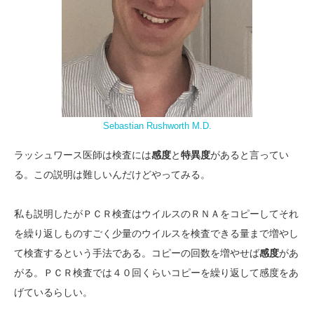
Sebastian Rushworth M.D.
ラッシュワース医師は検査には
感度
と
特異度
があると言ってい
る。この説明は難しいんだけどやってみる。
私も説明したがＰＣＲ検査はウイルスのＲＮＡをコピーしてそれ
を繰り返しものすごく少量のウイルスを検査できる量まで増やし
て検査するという手法である。コピーの回数を増やせば
感度
があ
がる。ＰＣＲ検査では４０回くらいコピーを繰り返して感度をあ
げているらしい。