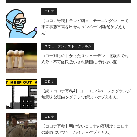
コロナ
【コロナ寄稿】テレビ朝日、モーニングショーで
非常事態宣言を出せキャンペーン開始(ケゾえも
ん)
スウェーデン、ストックホルム
コロナ対応の甘かったスウェーデン、北欧内で村
八分：不可触民扱いされ隣国に行けない夏
コロナ
【続々コロナ寄稿4】ヨーロッパのロックダウンが
無意味な理由をグラフで解説（ケゾえもん）
コロナ
【コロナ寄稿】明けないコロナの夜明け：コロナ
の終戦はいつ？（ハイジ＋ケゾえもん）