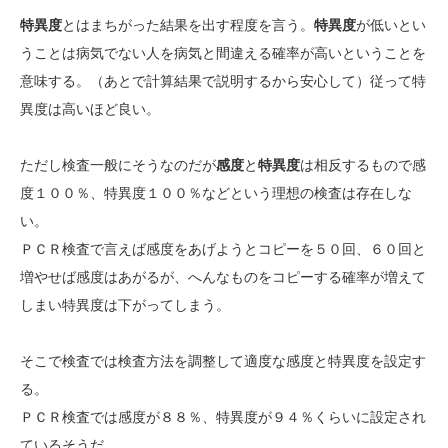
特異度
とはまちがった結果を出す程度を言う。
特異度
が低いとい
うことは病気でない人を病気と間違える確率が高いということを
意味する。（あとで計算結果で説明するから安心して）従って特
異度は高いほど良い。
ただし検査一般にそうなのだが
感度
と
特異度
は相反するもので感
度１００％、特異度１００％などという理想の検査は存在しな
い。
ＰＣＲ検査で言えば感度をあげようとコピーを５０回、６０回と
増やせば感度はあがるが、へんなものをコピーする確率が増えて
しまい特異度は下がってしまう。
そこで検査では検査方法を調整して適度な感度と特異度を設定す
る。
ＰＣＲ検査では感度が８８％、特異度が９４％くらいに設定され
ているそうだ。