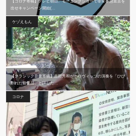
【コロナ寄稿】テレビ朝日、モーニングショーで非常事態宣言を
出せキャンペーン開始(…
ケゾえもん
【クラシック音楽寄稿】吉田秀和がホロヴィッツの演奏を「ひび
割れた骨董品」と評した…
コロナ